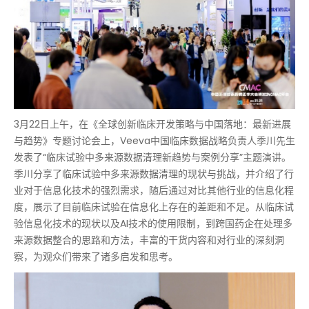
3月22日上午，在《全球创新临床开发策略与中国落地：最新进展
与趋势》专题讨论会上，Veeva中国临床数据战略负责人季川先生
发表了“临床试验中多来源数据清理新趋势与案例分享”主题演讲。
季川分享了临床试验中多来源数据清理的现状与挑战，并介绍了行
业对于信息化技术的强烈需求，随后通过对比其他行业的信息化程
度，展示了目前临床试验在信息化上存在的差距和不足。从临床试
验信息化技术的现状以及AI技术的使用限制，到跨国药企在处理多
来源数据整合的思路和方法，丰富的干货内容和对行业的深刻洞
察，为观众们带来了诸多启发和思考。