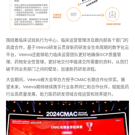
围绕着临床试验执行为中心，临床运营管理涉及跟内部各个部门的
高度合作，基于Veeva研发云贯穿新药研发全生命周期的数字化云
平台，Veeva还能够助力临床运营团队更好地确保GCP质量管
理、药物安全性管理，更好地交付申报递交所需要的资料，从而打
破不同业务部门之间的壁垒，加速新药研发进程。
大会期间，Veeva被大会举办方授予CMAC长期合作伙伴奖。展
望未来，Veeva期待继续携手行业各界同仁和合作伙伴，赋能医药
行业高质量发展，助力医药研发领域合规运营和效率提升。