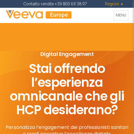
Contatto vendite +39 800 69 38 97
Regioni
Menu
MENU
Digital Engagement
Stai offrendo
l’esperienza
omnicanale che gli
HCP desiderano?
Personalizza l’engagement dei professionisti sanitari
e rendi operativa l’eccellenza digitale.