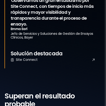
“Observamos un gran entusiasmo por
Site Connect, con tiempos de inicio más
Simple, Standard Collaboration
rápidos y mayor visibilidad y
Simple, Standard Collaboration
transparencia durante el proceso de
ensayo.
Emma Earl
Jefa de Servicios y Soluciones de Gestión de Ensayos
Clínicos, Bayer
Solución destacada
Site Connect
Resultados comprobados
Superan el resultado
probable