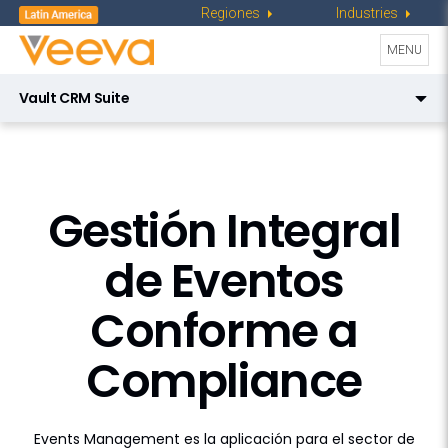
Regiones
Industries
Toggle
MENU
navigati
Vault CRM Suite
Events Management
CRM
Veeva Vault CRM Events Management
AI in Vault CRM
Gestión Integral
Campaign Manager
de Eventos
Engagement Channels
Conforme a
Approved Email
Compliance
Events Management
Engage
Events Management es la aplicación para el sector de
Align