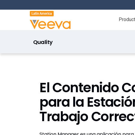
Produc
Quality
Veeva Station Manager
El Contenido C
para la Estació
Trabajo Correc
Station Manager es una aplicación para