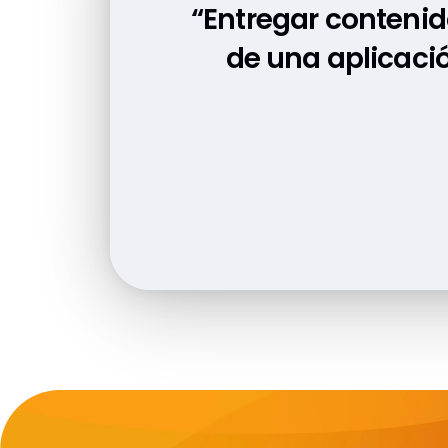
“Entregar contenid
“La solució
de una aplicaci
apreciables en