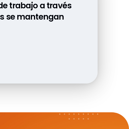
e trabajo a través
rado mejoras
pos se mantengan
educción de las
.