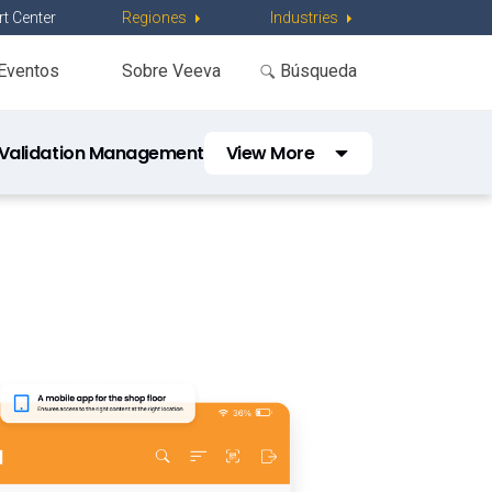
t Center
Regiones
Industries
Eventos
Sobre Veeva
Validation Management
View More
Veeva Training
Veeva LIMS