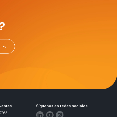
?
ventas
Síguenos en redes sociales
9265