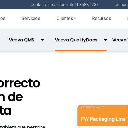
Contacto de ventas +55 11 3588 4737
Suppor
tos
Servicios
Clientes
Recursos
Veeva QMS
Veeva QualityDocs
Veeva 
Veeva Batch Release
Veeva Station Manager
orrecto
n de
ta
 tablets que permite