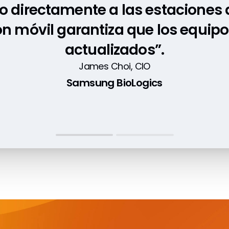
o directamente a las estaciones d
n Veeva Station Manager ha gene
ón móvil garantiza que los equi
 la integridad de los datos, la r
desviaciones y la sostenibilidad”
actualizados”.
Áine Fitzpatrick Drohan, Quality Vault Business Owner
James Choi, CIO
Samsung BioLogics
Haleon