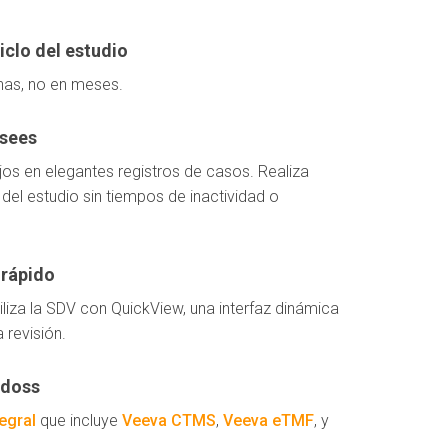
iclo del estudio
nas, no en meses.
esees
os en elegantes registros de casos. Realiza
del estudio sin tiempos de inactividad o
 rápido
liza la SDV con QuickView, una interfaz dinámica
 revisión.
adoss
tegral
que incluye
Veeva CTMS
,
Veeva eTMF
, y