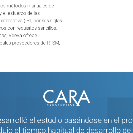
e los métodos manuales de
y el esfuerzo de las
nteractiva (IRT, por sus siglas
os con requisitos sencillos.
cas, Veeva ofrece
ncipales proveedores de RTSM,
sarrolló el estudio basándose en el pro
ujo el tiempo habitual de desarrollo de