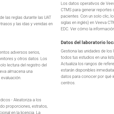
Los datos operativos de Veev
CTMS para generar reportes o
pacientes. Con un solo clic, 
 de las reglas durante las UAT
siglas en inglés) en Veeva C
etrasos y las idas y venidas en
EDC. Ver cómo la información
Datos del laboratorio loc
Gestiona las unidades de los 
entos adversos serios,
todos tus estudios en una list
nitores y otros datos. Los
Actualiza los rangos de refer
lo lectura del registro del
estarán disponibles inmediata
Veeva almacena una
datos para conocer por qué in
 evaluación.
centros.
icos - Aleatoriza a los
ndo proporciones, estratos,
ional en la licencia. La