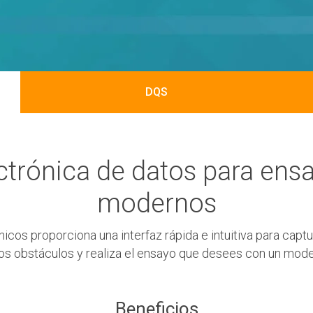
DQS
ctrónica de datos para ensa
modernos
cos proporciona una interfaz rápida e intuitiva para captur
 los obstáculos y realiza el ensayo que desees con un mod
Beneficios