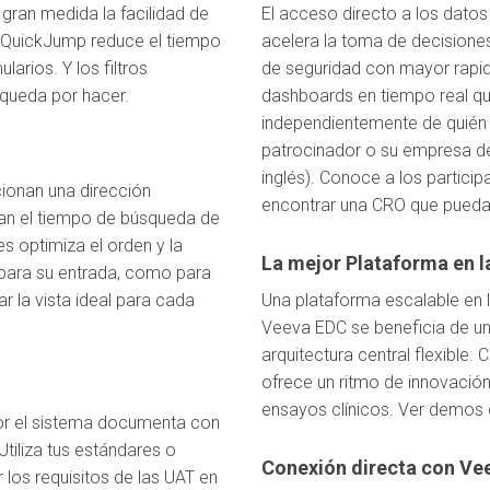
ran medida la facilidad de
El acceso directo a los datos
n QuickJump reduce el tiempo
acelera la toma de decisiones
arios. Y los filtros
de seguridad con mayor rapid
queda por hacer.
dashboards en tiempo real q
independientemente de quién se
patrocinador o su empresa de 
inglés). Conoce a los partic
cionan una dirección
encontrar una CRO que pueda 
zan el tiempo de búsqueda de
es optimiza el orden y la
La mejor Plataforma en l
 para su entrada, como para
ar la vista ideal para cada
Una plataforma escalable en
Veeva EDC se beneficia de un
arquitectura central flexible
ofrece un ritmo de innovació
ensayos clínicos. Ver demos 
por el sistema documenta con
tiliza tus estándares o
Conexión directa con Vee
r los requisitos de las UAT en