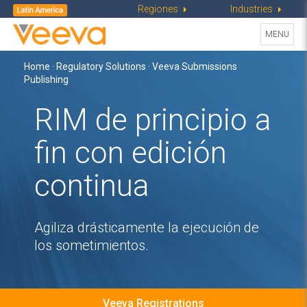
Regiones
Industries
Toggle
MENU
navigati
Home
·
Regulatory Solutions
· Veeva Submissions
Publishing
RIM de principio a
fin
con edición
continua
Agiliza drásticamente la ejecución de
los sometimientos.
Veeva Registrations