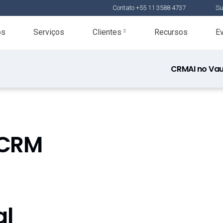
Contato +55 11 3588 4737
Su
os
Serviços
Clientes
Recursos
E
CRM
AI no Va
 CRM
al