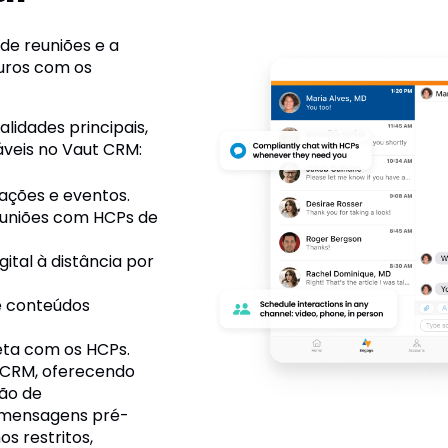
 de reuniões e a
uros com os
lidades principais,
áveis no Vaut CRM:
ações e eventos.
euniões com HCPs de
ital à distância por
e conteúdos
eta com os HCPs.
t CRM, oferecendo
tão de
 mensagens pré-
s restritos,