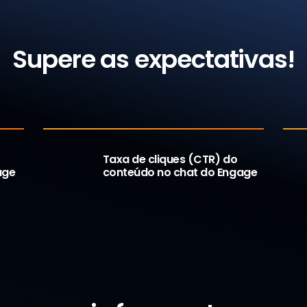
Impacto
Supere as expectativas!
40
1
%
Taxa de cliques (CTR) do
age
conteúdo no chat do Engage
Por que Engage?