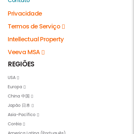
Contato
Privacidade
Termos de Serviço
Intellectual Property
Veeva MSA
REGIÕES
USA
Europa
China 中国
Japão 日本
Asia-Pacífico
Coréia
America Latina (Português)