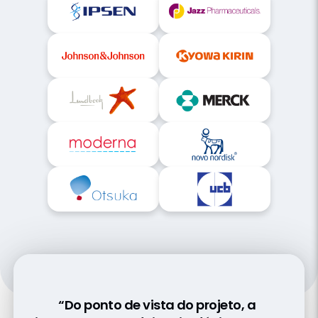
“Com o PromoMats, obtivemos insights
“Do ponto de vista do projeto, a
“A parceria com a Veeva nos ajuda a
cruciais que nos ajudaram a identificar