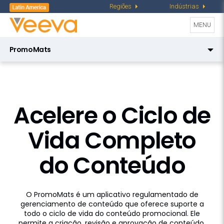
Regiões
Indústrias
Toggle
MENU
navigati
PromoMats
Veeva PromoMats
AI para PromoMats
Veeva PromoMats
Parceiros
Acelere o Ciclo de
Vault Platform
Vida Completo
do Conteúdo
O PromoMats é um aplicativo regulamentado de
gerenciamento de conteúdo que oferece suporte a
todo o ciclo de vida do conteúdo promocional. Ele
permite a criação, revisão e aprovação de conteúdo,