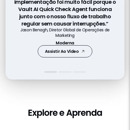
implementação foi muito fácil porque o
mudar de uma abordagem de conteúdo
oportunidades para reutilizar, adaptar
Vault AI Quick Check Agent funciona
padrão para um modelo personalizado
ou retirar ativos, permitindo a
junto com o nosso fluxo de trabalho
que transforma o relacionamento com
personalização de conteúdo em escala.”
regular sem causar interrupções.”
nossos clientes.”
Francesco Iaccarino, Gerente de Operações
Jason Benagh, Diretor Global de Operações de
Kevin Rose, Diretor Executivo de Content Excellence
Comerciais
Marketing
e Demanda de RH
Boehringer Ingelheim
Moderna
Angelini Pharma S.p.A.
Ler O Comunicado De Imprensa
Assistir Ao Vídeo
Ler O Blog
Recursos
Explore e Aprenda