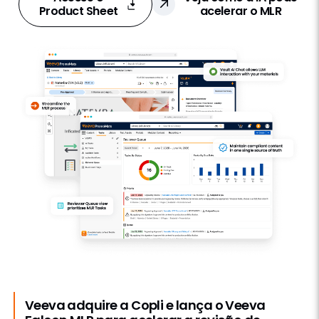
Product Sheet
acelerar o MLR
Veeva adquire a Copli e lança o Veeva