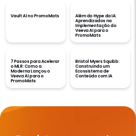
Ler Resumo dos Recursos
Ler Caso de Sucesso
Vault AI no PromoMats
Além do Hype da IA:
Aprendizados na
Implementação do
Veeva AI para o
PromoMats
Ler Caso de Sucesso
Assistir ao Vídeo
7 Passos para Acelerar
Bristol Myers Squibb:
o MLR: Como a
Construindo um
Moderna Lançou o
Ecossistema de
Veeva AI para o
Conteúdo com IA
PromoMats