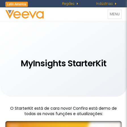
Regiões
Indústrias
Toggle
MENU
navigati
Demos
MyInsights StarterKit
O StarterKit está de cara nova! Confira está demo de
todas as novas funções e atualizações: