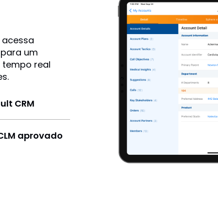
e acessa
o para um
 tempo real
s.
ault CRM
 CLM aprovado
Sucesso do Cliente