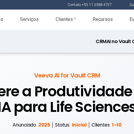
Contato +55 11 3588 4737
Su
os
Serviços
Clientes
Recursos
E
CRM
AI no Vault
Veeva AI for Vault CRM
ere a Produtividad
IA para Life Science
Anunciado
2025
Status
Inicial
Clientes
1–10