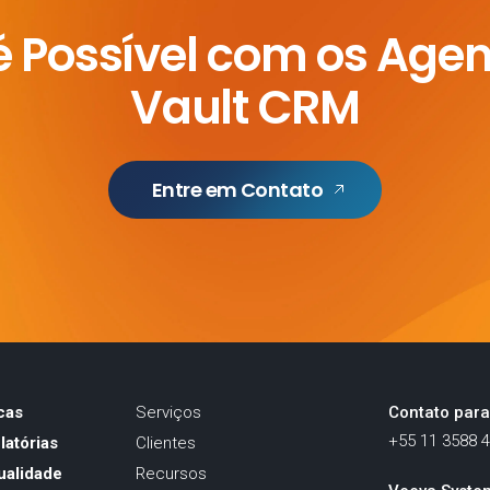
é Possível com os Agen
Vault CRM
Entre em Contato
cas
Serviços
Contato par
+55 11 3588 
atórias
Clientes
ualidade
Recursos