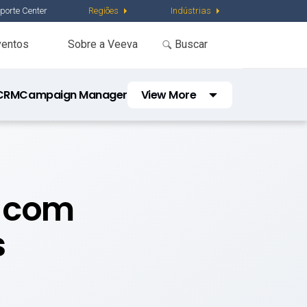
porte Center
Regiões
Indústrias
ventos
Sobre a Veeva
 CRM
Campaign Manager
View More
Engagement
Channels
Approved Email
e com
Events Management
Engage
s
Align