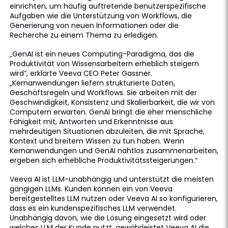
einrichten, um häufig auftretende benutzerspezifische
Aufgaben wie die Unterstützung von Workflows, die
Generierung von neuen Informationen oder die
Recherche zu einem Thema zu erledigen.
„GenAI ist ein neues Computing-Paradigma, das die
Produktivität von Wissensarbeitern erheblich steigern
wird“, erklärte Veeva CEO Peter Gassner.
„Kernanwendungen liefern strukturierte Daten,
Geschäftsregeln und Workflows. Sie arbeiten mit der
Geschwindigkeit, Konsistenz und Skalierbarkeit, die wir von
Computern erwarten. GenAI bringt die eher menschliche
Fähigkeit mit, Antworten und Erkenntnisse aus
mehrdeutigen Situationen abzuleiten, die mit Sprache,
Kontext und breitem Wissen zu tun haben. Wenn
Kernanwendungen und GenAI nahtlos zusammenarbeiten,
ergeben sich erhebliche Produktivitätssteigerungen.“
Veeva AI ist LLM-unabhängig und unterstützt die meisten
gängigen LLMs. Kunden können ein von Veeva
bereitgestelltes LLM nutzen oder Veeva AI so konfigurieren,
dass es ein kundenspezifisches LLM verwendet.
Unabhängig davon, wie die Lösung eingesetzt wird oder
welches LLM der Kunde nutzt, gewährleistet Veeva AI die