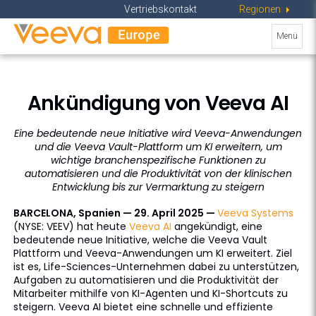
Vertriebskontakt
Regions
Industries
Regionen
Toggle
MENU
Navigat
Menü
navigati
ein-/au
Ankündigung von Veeva AI
Eine bedeutende neue Initiative wird Veeva-Anwendungen
und die Veeva Vault-Plattform um KI erweitern, um
wichtige branchenspezifische Funktionen zu
automatisieren und die Produktivität von der klinischen
Entwicklung bis zur Vermarktung zu steigern
BARCELONA, Spanien — 29. April 2025 —
Veeva Systems
(NYSE: VEEV) hat heute
Veeva AI
angekündigt, eine
bedeutende neue Initiative, welche die Veeva Vault
Plattform und Veeva-Anwendungen um KI erweitert. Ziel
ist es, Life-Sciences-Unternehmen dabei zu unterstützen,
Aufgaben zu automatisieren und die Produktivität der
Mitarbeiter mithilfe von KI-Agenten und KI-Shortcuts zu
steigern. Veeva AI bietet eine schnelle und effiziente