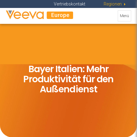
Vertriebskontakt
Regions
Industries
Regionen
Toggle
MENU
Navigat
Menü
navigati
ein-/au
Bayer Italien: Mehr
Produktivität für den
Außendienst