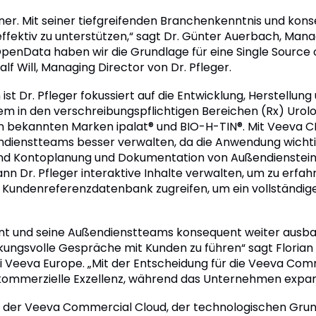
rtner. Mit seiner tiefgreifenden Branchenkenntnis und kon
effektiv zu unterstützen,“ sagt Dr. Günter Auerbach, Manag
enData haben wir die Grundlage für eine Single Source o
f Will, Managing Director von Dr. Pfleger.
st Dr. Pfleger fokussiert auf die Entwicklung, Herstellun
m in den verschreibungspflichtigen Bereichen (Rx) Urolog
en bekannten Marken ipalat® und BIO-H-TIN®. Mit Veeva C
dienstteams besser verwalten, da die Anwendung wichtig
und Kontoplanung und Dokumentation von Außendiensteins
 Dr. Pfleger interaktive Inhalte verwalten, um zu erfah
 Kundenreferenzdatenbank zugreifen, um ein vollständig
ment und seine Außendienstteams konsequent weiter ausb
rkungsvolle Gespräche mit Kunden zu führen“ sagt Florian
i Veeva Europe. „Mit der Entscheidung für die Veeva Co
r kommerzielle Exzellenz, während das Unternehmen expan
 der Veeva Commercial Cloud, der technologischen Grun