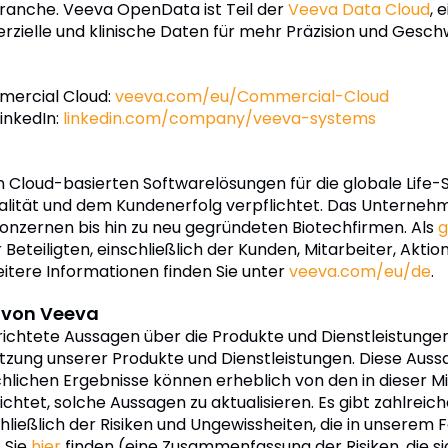
Branche. Veeva OpenData ist Teil der
Veeva Data Cloud
, 
zielle und klinische Daten für mehr Präzision und Gesch
mercial Cloud:
veeva.com/eu/Commercial-Cloud
inkedIn:
linkedin.com/company/veeva-systems
n Cloud-basierten Softwarelösungen für die globale Life
alität und dem Kundenerfolg verpflichtet. Das Unterneh
nzernen bis hin zu neu gegründeten Biotechfirmen. Als
g
 Beteiligten, einschließlich der Kunden, Mitarbeiter, Akti
eitere Informationen finden Sie unter
veeva.com/eu/de
.
 von Veeva
erichtete Aussagen über die Produkte und Dienstleistung
utzung unserer Produkte und Dienstleistungen. Diese Aus
chlichen Ergebnisse können erheblich von den in dieser
chtet, solche Aussagen zu aktualisieren. Es gibt zahlreiche
ließlich der Risiken und Ungewissheiten, die in unserem F
 Sie
hier
finden (eine Zusammenfassung der Risiken, die s