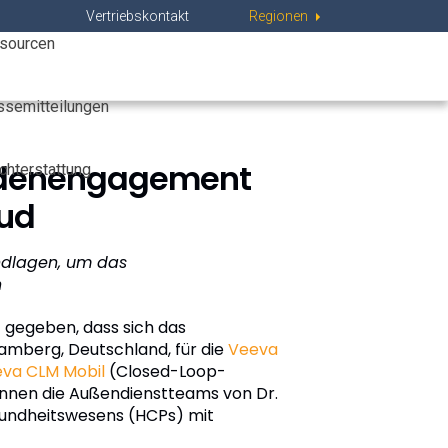
rt Center
Vertriebskontakt
Regions
Industries
Regionen
sourcen
Events
About Veeva
ssemitteilungen
Kundenengagement
chterstattung
oud
ndlagen, um das
n
 gegeben, dass sich das
Bamberg, Deutschland, für die
Veeva
va CLM Mobil
(Closed-Loop-
nnen die Außendienstteams von Dr.
esundheitswesens (HCPs) mit