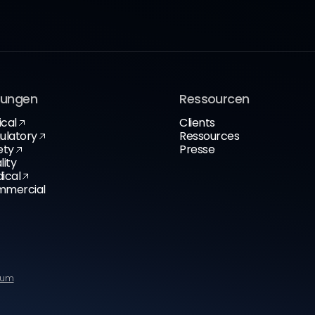
sungen
Ressourcen
ical
Clients
ulatory
Ressources
ety
Presse
lity
ical
mercial
sum