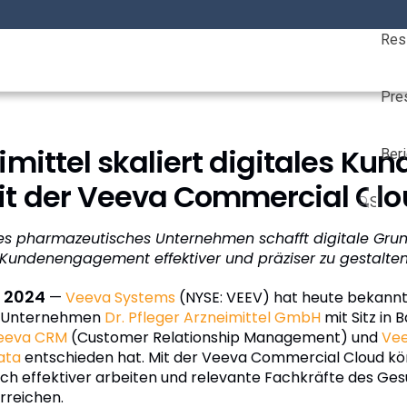
Contact Sales +44 800 208 8103
Suppo
Res
ts
Services
Customers
Resources
Pre
neimittel skaliert digitales 
Beri
t der Veeva Commercial Cl
hes pharmazeutisches Unternehmen schafft digitale Gru
Kundenengagement effektiver und präziser zu gestalte
. 2024
—
Veeva Systems
(NYSE: VEEV) hat heute bekannt
e Unternehmen
Dr. Pfleger Arzneimittel GmbH
mit Sitz in 
eeva CRM
(Customer Relationship Management) und
Vee
ata
entschieden hat. Mit der Veeva Commercial Cloud kö
ich effektiver arbeiten und relevante Fachkräfte des G
rreichen.