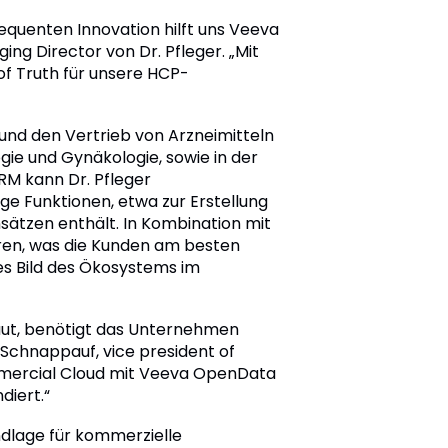
sequenten Innovation hilft uns Veeva
ing Director von Dr. Pfleger. „Mit
f Truth für unsere HCP-
g und den Vertrieb von Arzneimitteln
ie und Gynäkologie, sowie in der
RM kann Dr. Pfleger
e Funktionen, etwa zur Erstellung
ätzen enthält. In Kombination mit
ren, was die Kunden am besten
es Bild des Ökosystems im
aut, benötigt das Unternehmen
 Schnappauf, vice president of
mmercial Cloud mit Veeva OpenData
diert.“
dlage für kommerzielle