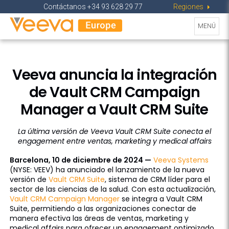
Contáctanos +34 93 628 29 77
Regions
Industries
Regiones
Toggle
MENU
Alternar
MENÚ
navigati
navegac
Veeva anuncia la integración
de Vault CRM Campaign
Manager a Vault CRM Suite
La última versión de Veeva Vault CRM Suite conecta el
engagement entre ventas, marketing y medical affairs
Barcelona, 10 de diciembre de 2024 —
Veeva Systems
(NYSE: VEEV) ha anunciado el lanzamiento de la nueva
versión de
Vault CRM Suite
, sistema de CRM líder para el
sector de las ciencias de la salud. Con esta actualización,
Vault CRM Campaign Manager
se integra a Vault CRM
Suite, permitiendo a las organizaciones conectar de
manera efectiva las áreas de ventas, marketing y
medical affairs para ofrecer un engagement optimizado