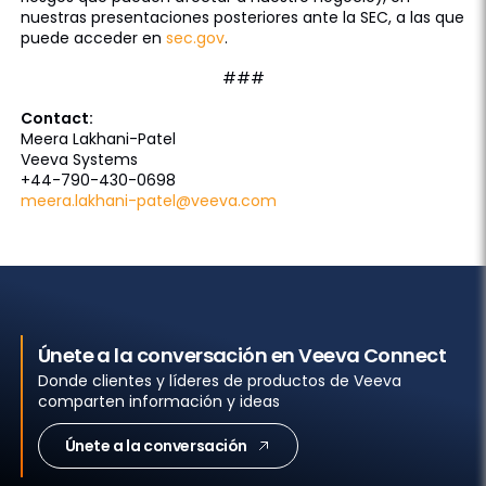
nuestras presentaciones posteriores ante la SEC, a las que
puede acceder en
sec.gov
.
###
Contact:
Meera Lakhani-Patel
Veeva Systems
+44-790-430-0698
meera.lakhani-patel@veeva.com
Únete a la conversación en Veeva Connect
Donde clientes y líderes de productos de Veeva
comparten información y ideas
Únete a la conversación