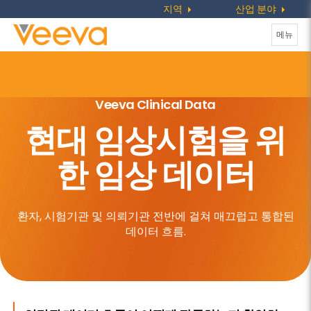
지역
산업 분야
탐
메뉴
색
전
환
Veeva Clinical Data
현대 임상시험을 위
한 임상 데이터
환자, 시험기관 및 의뢰기관 전반에 걸쳐 매끄럽고 통합된
데이터 흐름.