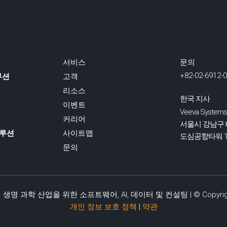
서비스
문의
+82-02-6912-
솔루션
고객
리소스
한국 지사
이벤트
Veeva Systems
커리어
서울시 강남구 테
솔루션
사이트맵
도심공항타워 1
문의
벌 생명 과학 산업을 위한 소프트웨어, AI, 데이터 및 컨설팅 | © Copyright
개인 정보 보호 정책
|
약관