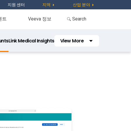
지원 센터
지역
산업 분야
벤트
Veeva 정보
unts
Link Medical Insights
View More
Link Workflow
Congresses
KOL Engagement Planning