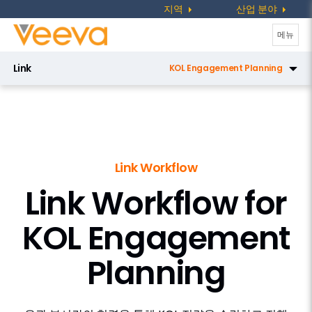
지역
산업 분야
탐
메뉴
색
Link
KOL Engagement Planning
전
환
Link Key People
Link Direct Data API
Link Data Privacy
Link Workflow
Link Key Accounts
Link Workflow for
Link Medical Insights
KOL
Engagement
Link Workflow
Planning
Congresses
KOL Engagement Planning