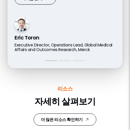
도움을 받고 있습니다.”
팟캐스트 듣기
Eric Toron
Georgios Tramountanis
Pascal Vande Gucht
Executive Director, Operations Lead, Global Medical
Data, Digital and Technology, Global Medical Core
Affairs and Outcomes Research, Merck
Head, Medical Digital & Analytical Solutions, UCB
Capabilities – Global Portfolio Division, Takeda
리소스
자세히 살펴보기
더 많은 리소스 확인하기