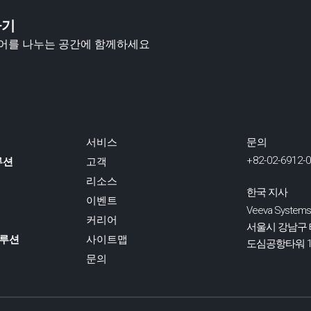
하기
디어를 나누는 공간에 함께하세요
서비스
문의
+82-02-6912-
솔루션
고객
리소스
한국 지사
이벤트
Veeva Systems
커리어
서울시 강남구 테
솔루션
사이트맵
도심공항타워 1
문의