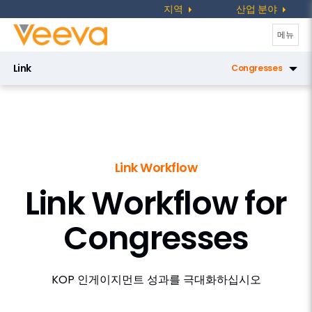
지역
산업 분야
탐
메뉴
색
Link
Congresses
전
환
Link Key People
Link Direct Data API
Link Data Privacy
Link Workflow
Link Key Accounts
Link Workflow for
Link Medical Insights
Congresses
Link Workflow
Congresses
KOP 인게이지먼트 성과를 극대화하십시오
KOL Engagement Planning