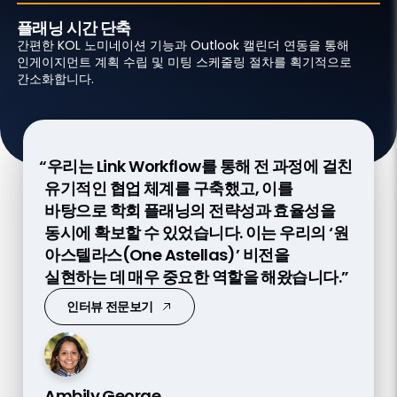
플래닝 시간 단축
간편한 KOL 노미네이션 기능과 Outlook 캘린더 연동을 통해
인게이지먼트 계획 수립 및 미팅 스케줄링 절차를 획기적으로
간소화합니다.
“우리는 Link Workflow를 통해 전 과정에 걸친
“Link Workflow 덕분에 본사와 지사
“우리는 Link Workflow를 활용해 부서 간
유기적인 협업 체계를 구축했고, 이를
담당자들이 긴밀하게 소통하며 KOL과의
시너지를 극대화할 수 있는 가장 효율적인
바탕으로 학회 플래닝의 전략성과 효율성을
대화를 더욱 완벽하게 준비할 수 있게
인게이지먼트를 계획합니다.”
동시에 확보할 수 있었습니다. 이는 우리의 ‘원
되었습니다. 덕분에 인게이지먼트의 수준이
팟캐스트 듣기
아스텔라스(One Astellas)’ 비전을
한 차원 향상되었습니다.”
실현하는 데 매우 중요한 역할을 해왔습니다.”
인터뷰 전문보기
인터뷰 전문보기
Georgios Tramountanis
Ambily George
Lynn Mertens