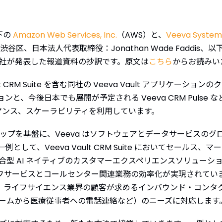
傘下の
Amazon Web Services, Inc.
（AWS）と、
Veeva System
、日本法人代表取締役：Jonathan Wade Faddis、以
本社が発表した報道資料の抄訳です。原文は
こちら
からお読みい
ault CRM Suite を含む同社の Veeva Vault アプリケ
ケーションと、今後日本でも展開が予定される Veeva CRM Pu
マンス、スケーラビリティを利用しています。
ナーシップを基盤に、Veeva はソフトウェアとデータサービスの
して、Veeva Vault CRM Suite においてセールス
（統合型 AI ネイティブのカスタマーエクスペリエンスソリューション）を
フサービスとコールセンター関連業務の効率化が実現されています。Va
盤と機能は、ライフサイエンス業界の顧客が求めるインバウンド・コ
ームから医療従事者への電話連絡など）のニーズに対応します