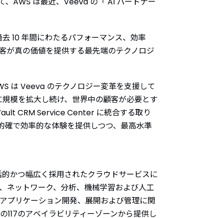
WS は最近、Veeva の「 AI パートナー
の過去 10 年間にわたるパフォーマンス、効率
顧客が真の価値を提供する最先端のテクノロジ
AWS は Veeva のテクノロジー変革を支援して
的に規模を拡大し続け、世界中の顧客が必要とす
CRM Service Center に統合する取り
的確で効率的な体験を提供しつつ、最高水準
包括的かつ幅広く採用されたクラウドサービスに
ス、ネットワーク、分析、機械学習および人工
にアプリケーション開発、展開および管理に関
内の117のアベイラビリティーゾーンから提供し