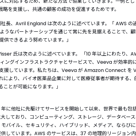
ニーズに対応するため、新たな方法で協業していきます。一例として、A
AI 戦略を支援し、共通の顧客の成功を促進するためです。
長、Avril England は次のように述べています。「 AWS 
のようなパートナーシップを通じて常に先を見据えることで、
提供できるよう努めています。」
m Visser 氏は次のように述べています。 「10 年以上にわたり、
ィングインフラストラクチャとサービスで、Veeva が効率
す。私たちは、Veeva が Amazon Connect を Vault 
れにより、バイオ医薬品企業に対して医療従事者が期待する、
ることが可能になります。」
006 年に他社に先駆けてサービスを開始して以来、世界で最も
を拡大しており、コンピューティング、ストレージ、データベー
）、モバイル、セキュリティ、ハイブリッド、メディア、ならび
提供しています。AWS のサービスは、37 の地理的リージョン