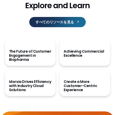
Explore and Learn
すべてのリソースを見る
ホワイトペーパーを読む
動画を見る
The Future of Customer
Achieving Commercial
Engagement in
Excellence
Biopharma
記事を読む
製品カタログを読む
Idorsia Drives Efficiency
Create a More
with Industry Cloud
Customer-Centric
Solutions
Experience