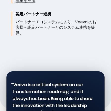
詳細を見る
認定パートナー連携
パートナーエコシステムにより、Veeva のお
客様へ認定パートナーとのシステム連携を提
供。
“Veeva is a critical system on our
“We’ve broken down the silos within
transformation roadmap, and it
manufacturing and quality, and we
always has been. Being able to share
look forward to connecting with clinical
the innovation with the leadership
and regulatory, especially for change