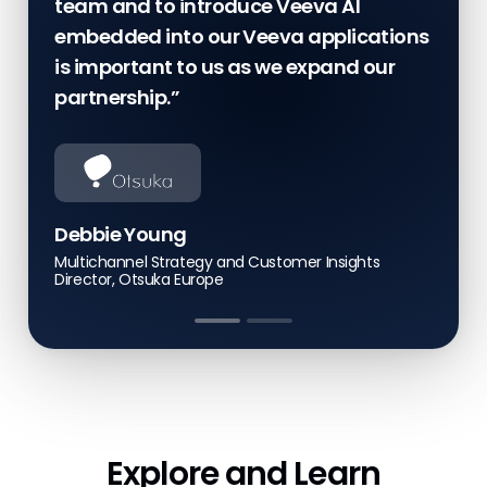
team and to introduce Veeva AI
control.”
embedded into our Veeva applications
is important to us as we expand our
Find Out How
partnership.”
Debbie Young
Vas Mavrogenis
Multichannel Strategy and Customer Insights
Director, Otsuka Europe
Global Head of Quality, CSL
Resources
Explore and Learn