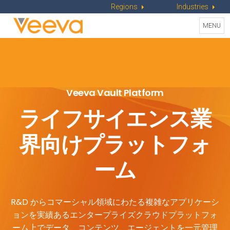
Regions
Industries
Toggle
MENU
naviga
Veeva Vault Platform
ライフサイエンス業
界向けプラットフォ
ーム
R&D からコマーシャル領域にわたる複雑なアプリケーシ
ョンを実績あるエンタープライズクラウドプラットフォ
ーム上でデータ、コンテンツ、エージェントを一元管理