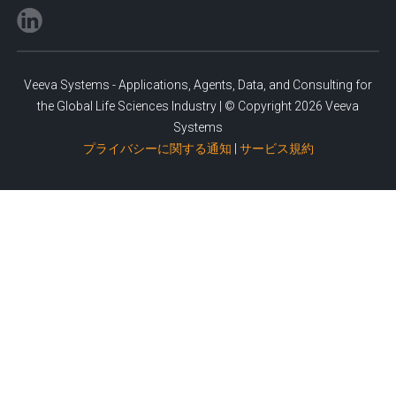
Veeva Systems - Applications, Agents, Data, and Consulting for
the Global Life Sciences Industry | © Copyright 2026 Veeva
Systems
プライバシーに関する通知
|
サービス規約