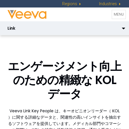
Regions
Industries
Toggle
MENU
naviga
Link
Link Key People
Link Workflow
Veeva Link Key People
Link Key Accounts
エンゲージメント向上
のための
精緻な KOL
データ
Veeva Link Key People は、キーオピニオンリーダー（ KOL
）に関する詳細なデータと、関連性の高いインサイトを抽出す
るソフトウェアを提供しています。メディカル部門やコマーシ