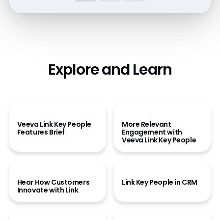
Resources
Explore and Learn
製品カタログを読む
デモを見る
Veeva Link Key People
More Relevant
Features Brief
Engagement with
Veeva Link Key People
動画を見る
デモを見る
Hear How Customers
Link Key People in CRM
Innovate with Link