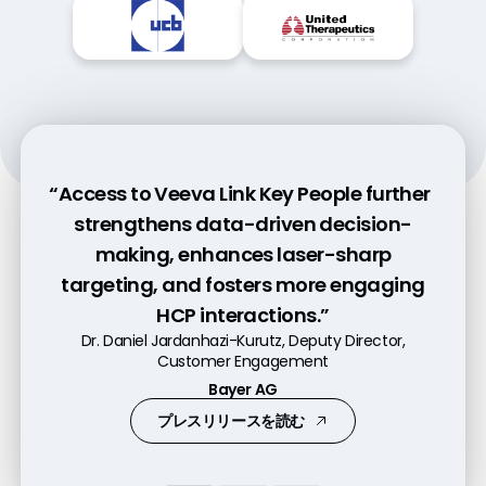
“Access to Veeva Link Key People further
“Pre-call planning with Link increases
“Veeva Link Key People is tremendously
strengthens data-driven decision-
customer engagement by 50% because
helpful in gaining a 360-degree
making, enhances laser-sharp
it helps our commercial teams better
understanding of our customers and
targeting, and fosters more engaging
understand their customers.”
predicting their needs.”
HCP interactions.”
Andres Diaz, Executive Director, Head of Experience
Patrick Markt-Niederreiter, VP Digital Excellence
Dr. Daniel Jardanhazi-Kurutz, Deputy Director,
Services and Digital Innovation
Customer Engagement
Former VP Daiichi Sankyo Europe GmbH
Genentech
Bayer AG
動画を見る
動画を見る
プレスリリースを読む