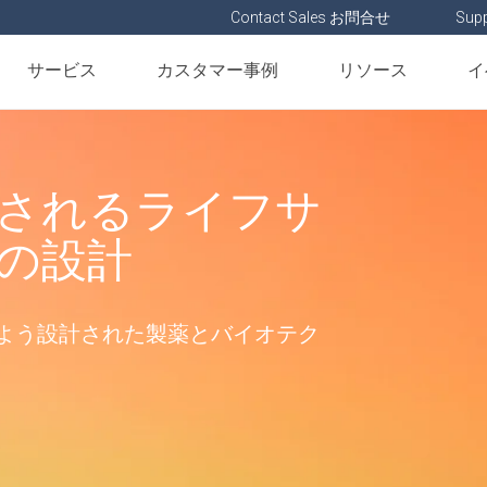
Contact Sales お問合せ
Supp
サービス
カスタマー事例
リソース
イ
されるライフサ
の設計
よう設計された
製薬とバイオテク