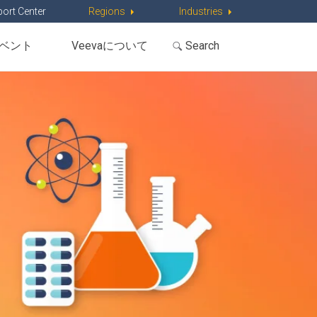
ort Center
Regions
Industries
ベント
Veevaについて