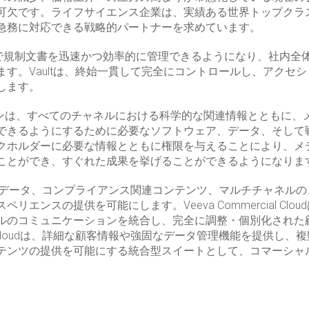
可欠です。ライフサイエンス企業は、実績ある世界トップクラ
急務に対応できる戦略的パートナーを求めています。
用することで規制文書を迅速かつ効率的に管理できるようになり、社
す。Vaultは、終始一貫して完全にコントロールし、アクセ
します。
ションは、すべてのチャネルにおける科学的な関連情報とともに、
できるようにするために必要なソフトウェア、データ、そして
クホルダーに必要な情報とともに権限を与えることにより、メ
ことができ、すぐれた成果を挙げることができるようになりま
loudは、顧客データ、コンプライアンス関連コンテンツ、マルチチャ
エンスの提供を可能にします。Veeva Commercial Cl
ルのコミュニケーションを統合し、完全に調整・個別化された
cial Cloudは、詳細な顧客情報や強固なデータ管理機能を提供
テンツの提供を可能にする統合型スイートとして、コマーシャ