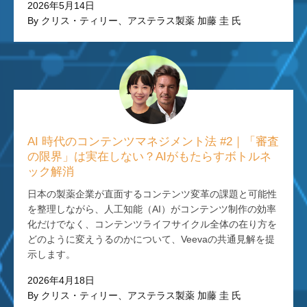
2026年5月14日
By クリス・ティリー、アステラス製薬 加藤 圭 氏
AI 時代のコンテンツマネジメント法 #2｜「審査
の限界」は実在しない？AIがもたらすボトルネ
ック解消
日本の製薬企業が直面するコンテンツ変革の課題と可能性
を整理しながら、人工知能（AI）がコンテンツ制作の効率
化だけでなく、コンテンツライフサイクル全体の在り方を
どのように変えうるのかについて、Veevaの共通見解を提
示します。
2026年4月18日
By クリス・ティリー、アステラス製薬 加藤 圭 氏