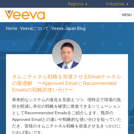
Regions
Industries
Tog
MENU
navi
Home
·
Veevaについて
·
Veeva Japan Blog
オムニチャネル戦略を加速させるEmailチャネル
の最適解 〜Approved EmailとRecommended
Emailsの戦略的使い分け〜
将来的なシステムの進化を見据えつつ、現時点で現場の負
担を軽減し本社の戦略を確実に推進できるソリューション
としてRecommended Emailsをご紹介します。既存の
Approved Emailとの違いや戦略的な使い分けを知っていた
だき、皆様のオムニチャネル戦略を前進させるきっかけに
なれば幸いです。