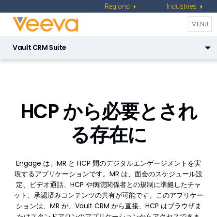
Regions
Industries
Toggle
MENU
naviga
Vault CRM Suite
Engage
CRM
Veeva Vault CRM Engage
Campaign Manager
HCP から必要とされ
Service Center
る存在に
Engagement Channels
Approved Email
Engage は、MR と HCP 間のデジタルエンゲージメントを実
現するアプリケーションです。MR は、面会のスケジュール設
Events Management
定、ビデオ通話、HCP や病院関係者との規制に準拠したチャ
Engage
ット、承認済みコンテンツの共有が可能です。このアプリケー
ションは、MR が、Vault CRM から直接、HCP はブラウザま
Data Management
たはスタンドアロンのアプリケーションからアクセスできま