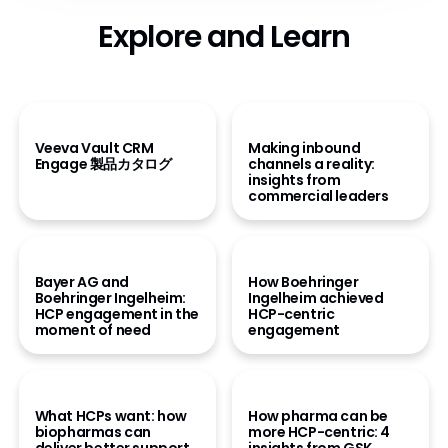
Explore and Learn
製品カタログを読む
eBook を読む
Veeva Vault CRM
Making inbound
Engage 製品カタログ
channels a reality:
insights from
commercial leaders
ホワイトペーパーを読む
動画を見る
Bayer AG and
How Boehringer
Boehringer Ingelheim:
Ingelheim achieved
HCP engagement in the
HCP-centric
moment of need
engagement
eBook を読む
ブログを読む
What HCPs want: how
How pharma can be
biopharmas can
more HCP-centric: 4