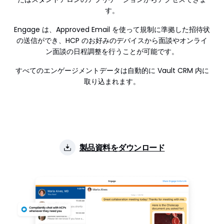
す。
Align
Engage は、Approved Email を使って規制に準拠した招待状
Align+
の送信ができ、HCP のお好みのデバイスから面談やオンライ
ン面談の日程調整を行うことが可能です。
Network
すべてのエンゲージメントデータは自動的に Vault CRM 内に
Nitro
取り込まれます。
Announced
2018
Status
Mature
Customers
100+
製品資料をダウンロード