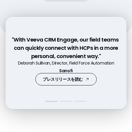
"Our team quickly adapted to digital
"With Veeva CRM Engage, our field teams
"Engage allowed field teams to respond
channels, including Veeva CRM Engage,
can quickly connect with HCPs in a more
more quickly to HCP requests for patient
to provide valuable information in a
resources, content, or samples."
personal, convenient way."
compliant way."
Jill Shoffner-Brown, Commercial Business Director
Deborah Sullivan, Director, Field Force Automation
Flora Tung, Director, Field Systems and Projects
Boehringer Ingelheim
Sanofi
Novo Nordisk
プレスリリースを読む
動画を見る
動画を見る
Resources