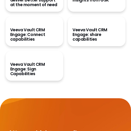
deliver better support
insights from GSK
at the moment of need
デモを見る
デモを見る
Veeva Vault CRM
Veeva Vault CRM
Engage: Connect
Engage: share
capabilities
capabilities
デモを見る
Veeva Vault CRM
Engage: Sign
Capabilities