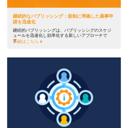
継続的なパブリッシング：規制に準拠した薬事申
請を迅速化
継続的パブリッシングは、パブリッシングのスケジ
ュールを迅速化し効率化する新しいアプローチで
す。
詳細はこちら