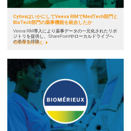
CytivaはいかにしてVeeva RIMでMedTech部門と
BioTech部門の薬事機能を統合したか
Veeva RIM導入により薬事データの一元化されたリポ
ジトリを提供し、SharePointやローカルドライブへ
の依存を排除
成功事例を読む