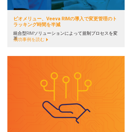
ビオメリュー、Veeva RIMの導入で変更管理のト
ラッキング時間を半減
統合型RIMソリューションによって規制プロセスを変
革
成功事例を読む