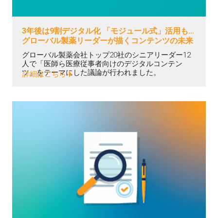
3年後は9割デジタル化 「モジュール式」活用も…
グローバル製薬リーダーが描くコンテンツの未来
グローバル製薬会社トップ20社のシニアリーダー12
人で「医師ら医療従事者向けのデジタルコンテン
ツ」をテーマにした議論が行われました。
詳細はこちら