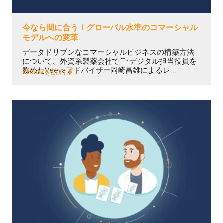
今なら間に合う！グローバル水準のコマーシャル
モデルへの変革
データドリブンなコマーシャルビジネスの構築方法
について、外資系製薬会社でIT･デジタル担当役員を
務めたVeevaアドバイザー岡崎昌雄によるレ...
eBookを読む