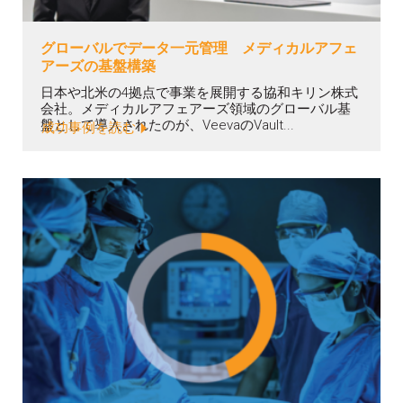
グローバルでデータ一元管理 メディカルアフェ
アーズの基盤構築
日本や北米の4拠点で事業を展開する協和キリン株式
会社。メディカルアフェアーズ領域のグローバル基
盤として導入されたのが、VeevaのVault...
成功事例を読む