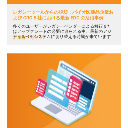
レガシーツールからの脱却：バイオ医薬品企業お
よび CRO 5 社における最新 EDC の活用事例
多くのユーザーがレガシーベンダーによる移行また
はアップグレードの必要に迫られる中、最新のアジ
ャイルEDCシステムに切り替える時期が来ています...
詳細はこちら