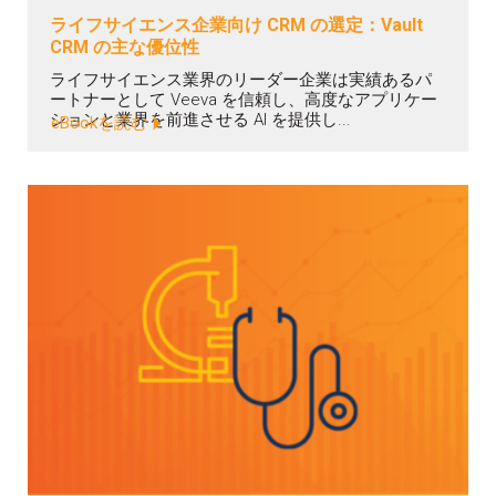
ライフサイエンス企業向け CRM の選定：Vault
CRM の主な優位性
ライフサイエンス業界のリーダー企業は実績あるパ
ートナーとして Veeva を信頼し、高度なアプリケー
ションと業界を前進させる AI を提供し...
eBookを読む