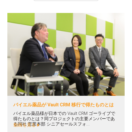
バイエル薬品が Vault CRM 移行で得たものとは
バイエル薬品様が日本での Vault CRM ゴーライブで
得たものとは？同プロジェクトの主要メンバーであ
る同社 営業本部 シニアセールスフォ...
動画を見る