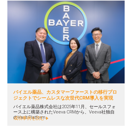
バイエル薬品、カスタマーファーストの移行プロ
ジェクトでシームレスな次世代CRM導入を実現
バイエル薬品株式会社は2025年11月、セールスフォ
ース上に構築されたVeeva CRMから、Veeva社独自
のVault Platform...
成功事例を読む