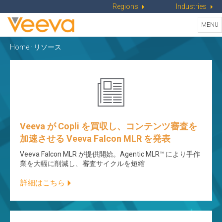
Regions
Industries
Togg
MENU
navi
Home
·
リソース
Veeva が Copli を買収し、コンテンツ審査を
加速させる Veeva Falcon MLR を発表
Veeva Falcon MLR が提供開始。Agentic MLR™ により手作
業を大幅に削減し、審査サイクルを短縮
詳細はこちら