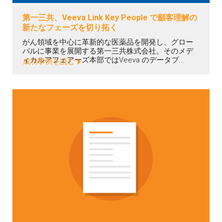
第一三共、Veeva Link Key People で顧客理解の
新たなフェーズを切り拓く
がん領域を中心に革新的な医薬品を開発し、グロー
バルに事業を展開する第一三共株式会社。そのメデ
ィカルアフェアーズ本部ではVeeva のデータプ...
成功事例を読む