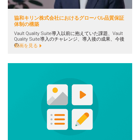
協和キリン株式会社におけるグローバル品質保証
体制の構築
Vault Quality Suite導入以前に抱えていた課題、Vault
Quality Suite導入のチャレンジ、導入後の成果、今後
の...
動画を見る