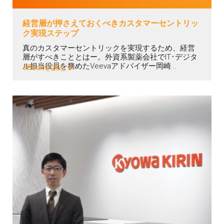
経営層が押さえておくべきカスタマーセントリッ
ク実現ステップ
真のカスタマーセントリックを実現するため、経営
層がすべきこととはー。外資系製薬会社でIT･デジタ
ル担当役員を務めたVeevaアドバイザー岡崎...
eBookを読む