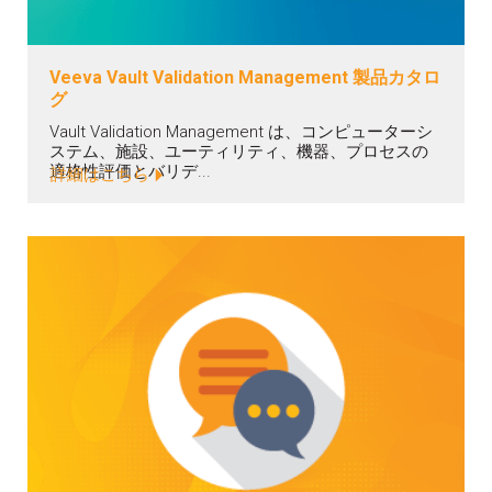
Veeva Vault Validation Management 製品カタロ
グ
Vault Validation Management は、コンピューターシ
ステム、施設、ユーティリティ、機器、プロセスの
適格性評価とバリデ...
詳細はこちら