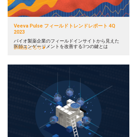
Veeva Pulse フィールドトレンドレポート 4Q
2023
バイオ製薬企業のフィールドインサイトから見えた
医師エンゲージメントを改善する3つの鍵とは
詳細はこちら