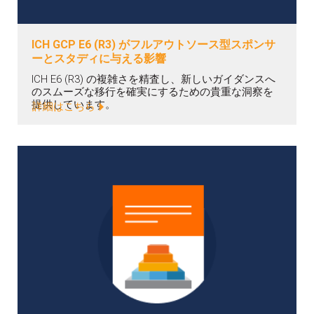
ICH GCP E6 (R3) がフルアウトソース型スポンサ
ーとスタディに与える影響
ICH E6 (R3) の複雑さを精査し、新しいガイダンスへ
のスムーズな移行を確実にするための貴重な洞察を
提供しています。
詳細はこちら