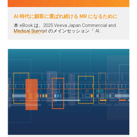
AI 時代に顧客に選ばれ続ける MR になるために
本 eBook は、2025 Veeva Japan Commercial and
Medical Summit のメインセッション「 AI...
eBookを読む