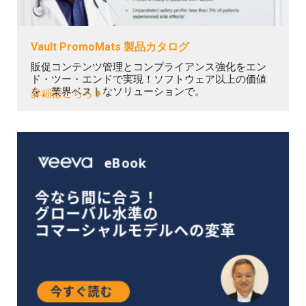
Vault PromoMats 製品カタログ
販促コンテンツ管理とコンプライアンス強化をエン
ド・ツー・エンドで実現！ソフトウェア以上の価値
を、業界ベストなソリューションで。
詳細はこちら