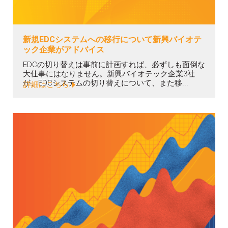
新規EDCシステムへの移行について新興バイオテ
ック企業がアドバイス
EDCの切り替えは事前に計画すれば、必ずしも面倒な
大仕事にはなりません。新興バイオテック企業3社
が、EDCシステムの切り替えについて、また移...
詳細はこちら