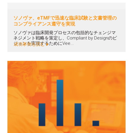
ソノヴァ、eTMFで迅速な臨床試験と文書管理の
コンプライアンス遵守を実現
ソノヴァは臨床開発プロセスの包括的なチェンジマ
ネジメント戦略を策定し、Compliant by Designのビ
ジョンを実現するためにVee...
成功事例を読む