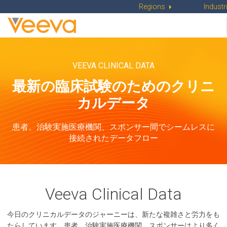
Regions
Industr
VEEVA CLINICAL DATA
最新の臨床試験のための
クリニ
カルデータ
患者、治験実施医療機関、スポンサー間で
シームレスに
接続されたデータフロー
Veeva Clinical Data
今日のクリニカルデータのジャーニーは、新たな複雑さと労力をも
たらしています。患者、治験実施医療機関、スポンサーはより多く