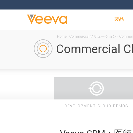
製品
Home
·
Commercialソリューション
·
Comme
Commercia
DEVELOPMENT CLOUD DEMOS