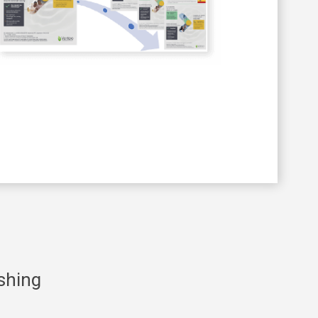
Next
shing