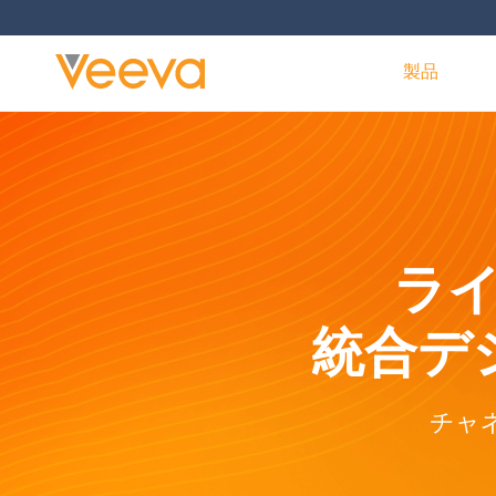
製品
ラ
統合デ
チャ