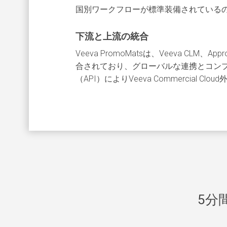
国別ワークフローが標準装備されている
下流と上流の統合
Veeva PromoMatsは、Veeva CLM、Ap
合されており、グローバルな連携とコン
（API）によりVeeva Commercial C
Previous
5分間デ